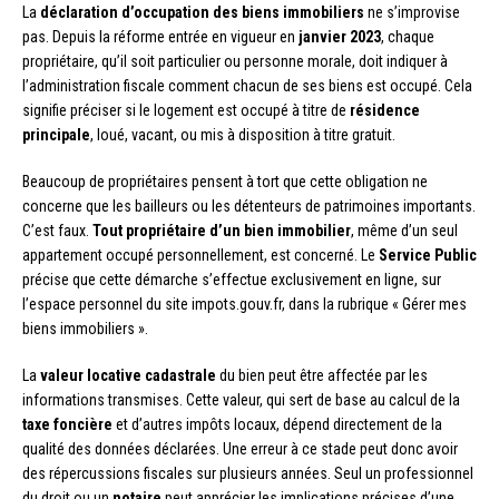
La
déclaration d’occupation des biens immobiliers
ne s’improvise
pas. Depuis la réforme entrée en vigueur en
janvier 2023
, chaque
propriétaire, qu’il soit particulier ou personne morale, doit indiquer à
l’administration fiscale comment chacun de ses biens est occupé. Cela
signifie préciser si le logement est occupé à titre de
résidence
principale
, loué, vacant, ou mis à disposition à titre gratuit.
Beaucoup de propriétaires pensent à tort que cette obligation ne
concerne que les bailleurs ou les détenteurs de patrimoines importants.
C’est faux.
Tout propriétaire d’un bien immobilier
, même d’un seul
appartement occupé personnellement, est concerné. Le
Service Public
précise que cette démarche s’effectue exclusivement en ligne, sur
l’espace personnel du site impots.gouv.fr, dans la rubrique « Gérer mes
biens immobiliers ».
La
valeur locative cadastrale
du bien peut être affectée par les
informations transmises. Cette valeur, qui sert de base au calcul de la
taxe foncière
et d’autres impôts locaux, dépend directement de la
qualité des données déclarées. Une erreur à ce stade peut donc avoir
des répercussions fiscales sur plusieurs années. Seul un professionnel
du droit ou un
notaire
peut apprécier les implications précises d’une