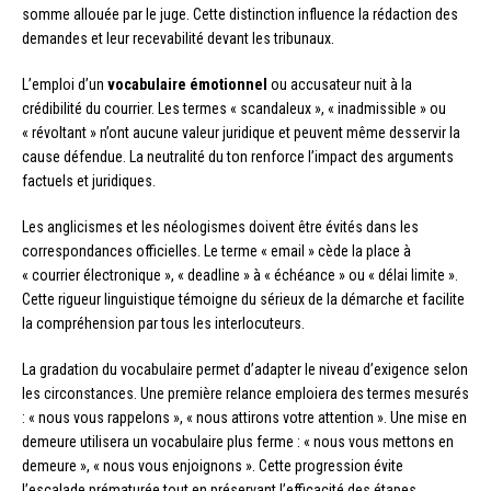
somme allouée par le juge. Cette distinction influence la rédaction des
demandes et leur recevabilité devant les tribunaux.
L’emploi d’un
vocabulaire émotionnel
ou accusateur nuit à la
crédibilité du courrier. Les termes « scandaleux », « inadmissible » ou
« révoltant » n’ont aucune valeur juridique et peuvent même desservir la
cause défendue. La neutralité du ton renforce l’impact des arguments
factuels et juridiques.
Les anglicismes et les néologismes doivent être évités dans les
correspondances officielles. Le terme « email » cède la place à
« courrier électronique », « deadline » à « échéance » ou « délai limite ».
Cette rigueur linguistique témoigne du sérieux de la démarche et facilite
la compréhension par tous les interlocuteurs.
La gradation du vocabulaire permet d’adapter le niveau d’exigence selon
les circonstances. Une première relance emploiera des termes mesurés
: « nous vous rappelons », « nous attirons votre attention ». Une mise en
demeure utilisera un vocabulaire plus ferme : « nous vous mettons en
demeure », « nous vous enjoignons ». Cette progression évite
l’escalade prématurée tout en préservant l’efficacité des étapes