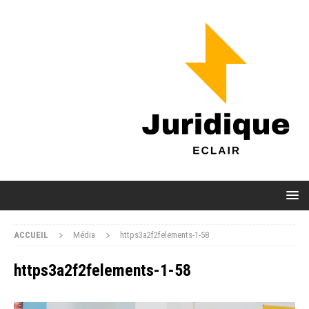
ACCUEIL
Média
https3a2f2felements-1-58
https3a2f2felements-1-58