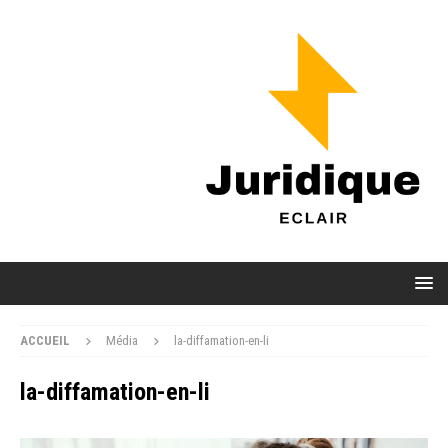
ACCUEIL
Média
la-diffamation-en-li
la-diffamation-en-li