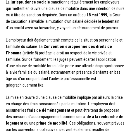
La
jurisprudence sociale
sanctionne régulièrement les employeurs
qui mettent en œuvre une clause de mobilité dans une intention de nuire
ou à titre de sanction déguisée. Dans un arrêt du
18 mai 1999
, la Cour
de cassation a invalidé la mutation d’un salarié décidée le lendemain
d’un conflit avec sa hiérarchie, y voyant un détournement de pouvoir.
L’employeur doit également tenir compte de la situation personnelle et
familiale du salarié. La
Convention européenne des droits de
l’homme
(article 8) protège le droit au respect de la vie privée et
familiale. Sur ce fondement, les juges peuvent écarter l’application
d’une clause de mobilité lorsqu’elle porte une atteinte disproportionnée
à la vie familiale du salarié, notamment en présence d’enfants en bas
âge ou d’un conjoint dont l’activité professionnelle est
géographiquement fixe.
La mise en œuvre d’une clause de mobilité implique par ailleurs la prise
en charge des frais occasionnés par la mutation. L’employeur doit
assumer les
frais de déménagement
et peut être tenu de proposer
des mesures d’accompagnement comme une
aide à la recherche de
logement
ou une
prime de mobilité
. Ces obligations, souvent prévues
par les conventions collectives, peuvent également résulter de