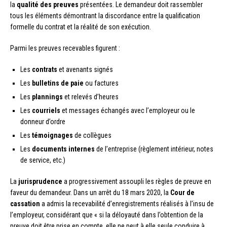
la
qualité des preuves
présentées. Le demandeur doit rassembler
tous les éléments démontrant la discordance entre la qualification
formelle du contrat et la réalité de son exécution.
Parmi les preuves recevables figurent :
Les
contrats
et avenants signés
Les
bulletins de paie
ou factures
Les
plannings
et relevés d’heures
Les
courriels
et messages échangés avec l’employeur ou le
donneur d’ordre
Les
témoignages
de collègues
Les
documents internes
de l’entreprise (règlement intérieur, notes
de service, etc.)
La
jurisprudence
a progressivement assoupli les règles de preuve en
faveur du demandeur. Dans un arrêt du 18 mars 2020, la
Cour de
cassation
a admis la recevabilité d’enregistrements réalisés à l’insu de
l’employeur, considérant que « si la déloyauté dans l’obtention de la
preuve doit être prise en compte, elle ne peut à elle seule conduire à