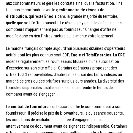
aux consommateurs et gère les contrats ainsi que la facturation. Il ne
faut pas le confondre avec le
gestionnaire de réseau de
distribution
, qui reste
Enedis
dans la grande majorité du territoire,
quelle que soit l’offre souscrite. Le réseau physique, les câbles et les
compteurs n’appartiennent pas au fournisseur. Changer d’offre ne
modifie donc en rien l’infrastructure qui alimente votre logement.
Le marché français compte aujourd’hui plusieurs dizaines d’opérateurs
actifs, dont les plus connus sont
EDF
,
Engie
et
TotalEnergies
. La
CRE
recense régulièrement les fournisseurs titulaires d’une autorisation
d’exercice sur son site officiel. Certains opérateurs proposent des
offres 100 % renouvelables, d’autres misent sur des tarifs indexés au
marché de gros ou des prix fixes sur plusieurs années. La diversité des
formules disponibles justifie à elle seule de prendre le temps de
comparer avant de s’engager.
Le
contrat de fourniture
est l’accord qui lie le consommateur à son
fournisseur : il précise le prix du kilowattheure, la puissance souscrite,
les conditions de résiliation et la durée d’engagement. Lire
attentivement ce document avant de signer est indispensable. Certaines
offres dites « sans engagement » permettent de partir à tout moment