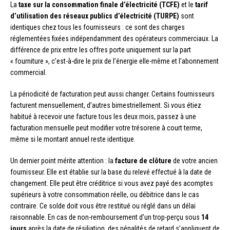
La
taxe sur la consommation finale d’électricité (TCFE)
et le
tarif
d’utilisation des réseaux publics d’électricité (TURPE)
sont
identiques chez tous les fournisseurs : ce sont des charges
réglementées fixées indépendamment des opérateurs commerciaux. La
différence de prix entre les offres porte uniquement sur la part
« fourniture », c’est-à-dire le prix de l’énergie elle-même et l’abonnement
commercial.
La périodicité de facturation peut aussi changer. Certains fournisseurs
facturent mensuellement, d’autres bimestriellement. Si vous étiez
habitué à recevoir une facture tous les deux mois, passez à une
facturation mensuelle peut modifier votre trésorerie à court terme,
même si le montant annuel reste identique.
Un dernier point mérite attention : la
facture de clôture
de votre ancien
fournisseur. Elle est établie sur la base du relevé effectué à la date de
changement. Elle peut être créditrice si vous avez payé des acomptes
supérieurs à votre consommation réelle, ou débitrice dans le cas
contraire. Ce solde doit vous être restitué ou réglé dans un délai
raisonnable. En cas de non-remboursement d’un trop-perçu sous
14
jours
après la date de résiliation, des pénalités de retard s’appliquent de