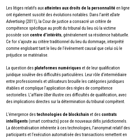
Les litiges relatifs aux
atteintes aux droits de la personnalité
en ligne
ont également suscité des évolutions notables. Dans l’arrêt
eDate
Advertising
(2011), la Cour de justice a consacré un critère de
compétence spécifique au profit du tribunal du lieu où la victime
possède son
centre d’intérêts
, généralement sa résidence habituelle.
Ce for s’ajoute au critère traditionnel du lieu du dommage, interprété
comme englobant tant le lieu de l’événement causal que celui où le
préjudice se matérialise.
La question des
plateformes numériques
et de leur qualification
juridique soulève des difficultés particulières. Leur rôle d’intermédiaire
entre professionnels et utilisateurs brouille les catégories juridiques
établies et complique l’application des règles de compétence
sectorielles. L’affaire
Uber
illustre ces difficultés de qualification, avec
des implications directes sur la détermination du tribunal compétent.
L’émergence des
technologies de blockchain
et des
contrats
intelligents
(smart contracts) pose de nouveaux défis juridictionnels.
La décentralisation inhérente à ces technologies, l’anonymat relatif des
participants et l’exécution automatisée des transactions remettent en