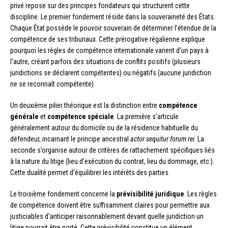
privé repose sur des principes fondateurs qui structurent cette
discipline. Le premier fondement réside dans la souveraineté des États.
Chaque État possède le pouvoir souverain de déterminer l’étendue de la
compétence de ses tribunaux. Cette prérogative régalienne explique
pourquoi les règles de compétence internationale varient d’un pays à
l’autre, créant parfois des situations de conflits positifs (plusieurs
juridictions se déclarent compétentes) ou négatifs (aucune juridiction
ne se reconnaît compétente).
Un deuxième pilier théorique est la distinction entre
compétence
générale
et
compétence spéciale
. La première s’articule
généralement autour du domicile ou de la résidence habituelle du
défendeur, incarnant le principe ancestral
actor sequitur forum rei
. La
seconde s’organise autour de critères de rattachement spécifiques liés
à la nature du litige (lieu d’exécution du contrat, lieu du dommage, etc.).
Cette dualité permet d’équilibrer les intérêts des parties.
Le troisième fondement concerne la
prévisibilité juridique
. Les règles
de compétence doivent être suffisamment claires pour permettre aux
justiciables d’anticiper raisonnablement devant quelle juridiction un
litige pourrait être porté. Cette prévisibilité constitue un élément