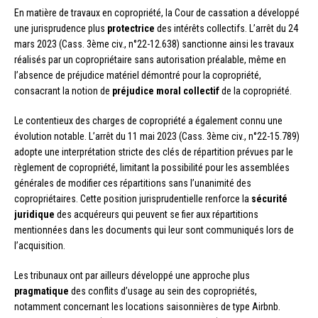
En matière de travaux en copropriété, la Cour de cassation a développé
une jurisprudence plus
protectrice
des intérêts collectifs. L’arrêt du 24
mars 2023 (Cass. 3ème civ., n°22-12.638) sanctionne ainsi les travaux
réalisés par un copropriétaire sans autorisation préalable, même en
l’absence de préjudice matériel démontré pour la copropriété,
consacrant la notion de
préjudice moral collectif
de la copropriété.
Le contentieux des charges de copropriété a également connu une
évolution notable. L’arrêt du 11 mai 2023 (Cass. 3ème civ., n°22-15.789)
adopte une interprétation stricte des clés de répartition prévues par le
règlement de copropriété, limitant la possibilité pour les assemblées
générales de modifier ces répartitions sans l’unanimité des
copropriétaires. Cette position jurisprudentielle renforce la
sécurité
juridique
des acquéreurs qui peuvent se fier aux répartitions
mentionnées dans les documents qui leur sont communiqués lors de
l’acquisition.
Les tribunaux ont par ailleurs développé une approche plus
pragmatique
des conflits d’usage au sein des copropriétés,
notamment concernant les locations saisonnières de type Airbnb.