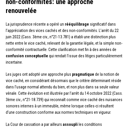
non-conformités: une approche
renouvelée
La jurisprudence récente a opéré un
rééquilibrage
significatif dans
l’appréciation des vices cachés et des non-conformités. L’arrêt du 22
juin 2022 (Cass. 3ème civ., n°21-13.781) a établi une distinction plus
nette entre le vice caché, relevant de la garantie légale, et la simple non-
conformité contractuelle. Cette clarification met fin à des années de
confusion conceptuelle
qui rendait l’issue des litiges particulièrement
incertaine.
Les juges ont adopté une approche plus
pragmatique
de la notion de
vice caché, en considérant désormais que le critère déterminant réside
dans l’usage normal attendu du bien, et non plus dans sa seule valeur
vénale. Cette évolution est illustrée par l’arrêt du 14 octobre 2022 (Cass.
3ème civ., n°21-18.739) qui reconnaît comme vice caché des nuisances
sonores internes à un immeuble, même lorsque celles-ci résultent
d’une construction conforme aux normes techniques en vigueur.
La Cour de cassation a par ailleurs
assoupli
les conditions