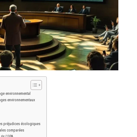
age environnemental
ages environnementaux
 des préjudices écologiques
onales comparées
 de l’OPA