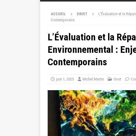
ACCUEIL
DROIT
L’Évaluation et la Répa
Contemporains
L’Évaluation et la Ré
Environnemental : Enje
Contemporains
juin 1, 2025
Michel Martin
Droit
Co