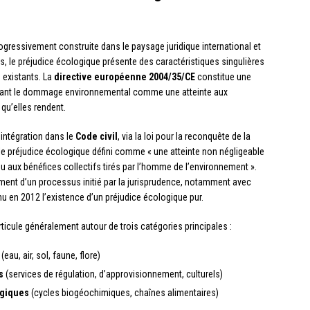
ogressivement construite dans le paysage juridique international et
, le préjudice écologique présente des caractéristiques singulières
 existants. La
directive européenne 2004/35/CE
constitue une
issant le dommage environnemental comme une atteinte aux
qu’elles rendent.
’intégration dans le
Code civil
, via la loi pour la reconquête de la
e le préjudice écologique défini comme « une atteinte non négligeable
aux bénéfices collectifs tirés par l’homme de l’environnement ».
ment d’un processus initié par la jurisprudence, notamment avec
u en 2012 l’existence d’un préjudice écologique pur.
cule généralement autour de trois catégories principales :
(eau, air, sol, faune, flore)
s
(services de régulation, d’approvisionnement, culturels)
ogiques
(cycles biogéochimiques, chaînes alimentaires)