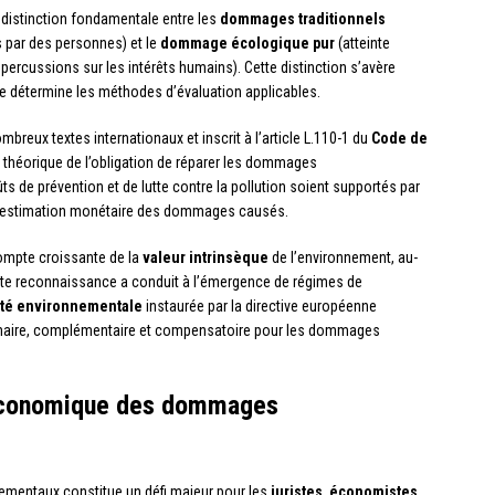
 distinction fondamentale entre les
dommages traditionnels
s par des personnes) et le
dommage écologique pur
(atteinte
ercussions sur les intérêts humains). Cette distinction s’avère
lle détermine les méthodes d’évaluation applicables.
breux textes internationaux et inscrit à l’article L.110-1 du
Code de
 théorique de l’obligation de réparer les dommages
s de prévention et de lutte contre la pollution soient supportés par
insi l’estimation monétaire des dommages causés.
 compte croissante de la
valeur intrinsèque
de l’environnement, au-
tte reconnaissance a conduit à l’émergence de régimes de
ité environnementale
instaurée par la directive européenne
rimaire, complémentaire et compensatoire pour les dommages
 économique des dommages
entaux constitue un défi majeur pour les
juristes
,
économistes