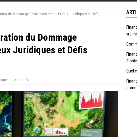
ARTI
ration du Dommage Environnemental : Enjeux Juridiques et Défis
Financ
paration du Dommage
vraim
Commen
ux Juridiques et Défis
Financ
établ
Quel e
mmentaires fermés
Financ
comme