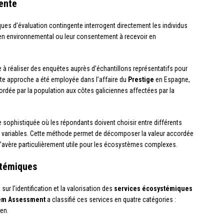
ente
ues d’évaluation contingente interrogent directement les individus
ien environnemental ou leur consentement à recevoir en
 à réaliser des enquêtes auprès d’échantillons représentatifs pour
ette approche a été employée dans l’affaire du
Prestige
en Espagne,
ordée par la population aux côtes galiciennes affectées par la
 sophistiquée où les répondants doivent choisir entre différents
variables. Cette méthode permet de décomposer la valeur accordée
’avère particulièrement utile pour les écosystèmes complexes.
stémiques
sur l’identification et la valorisation des
services écosystémiques
tem Assessment
a classifié ces services en quatre catégories :
ien.