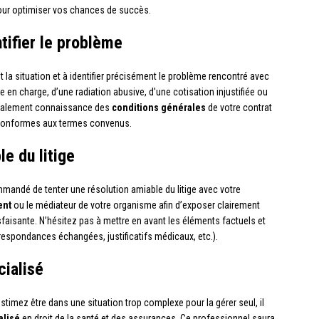
pour optimiser vos chances de succès.
ntifier le problème
 la situation et à identifier précisément le problème rencontré avec
se en charge, d’une radiation abusive, d’une cotisation injustifiée ou
également connaissance des
conditions générales
de votre contrat
nt conformes aux termes convenus.
le du litige
ommandé de tenter une résolution amiable du litige avec votre
ent
ou le médiateur de votre organisme afin d’exposer clairement
faisante. N’hésitez pas à mettre en avant les éléments factuels et
respondances échangées, justificatifs médicaux, etc.).
cialisé
stimez être dans une situation trop complexe pour la gérer seul, il
alisé
en droit de la santé et des assurances. Ce professionnel saura