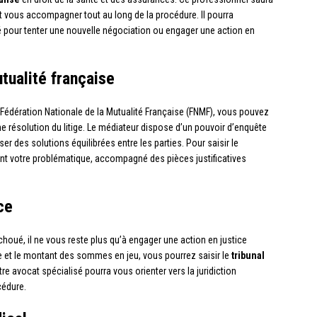
t vous accompagner tout au long de la procédure. Il pourra
é pour tenter une nouvelle négociation ou engager une action en
utualité française
a Fédération Nationale de la Mutualité Française (FNMF), vous pouvez
e résolution du litige. Le médiateur dispose d’un pouvoir d’enquête
er des solutions équilibrées entre les parties. Pour saisir le
llant votre problématique, accompagné des pièces justificatives
ce
choué, il ne vous reste plus qu’à engager une action en justice
ige et le montant des sommes en jeu, vous pourrez saisir le
tribunal
tre avocat spécialisé pourra vous orienter vers la juridiction
cédure.