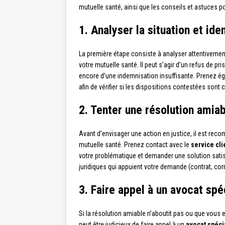
mutuelle santé, ainsi que les conseils et astuces 
1. Analyser la situation et ide
La première étape consiste à analyser attentivement
votre mutuelle santé. Il peut s’agir d’un refus de pri
encore d’une indemnisation insuffisante. Prenez 
afin de vérifier si les dispositions contestées so
2. Tenter une résolution amiab
Avant d’envisager une action en justice, il est rec
mutuelle santé. Prenez contact avec le
service cli
votre problématique et demander une solution satis
juridiques qui appuient votre demande (contrat, cor
3. Faire appel à un avocat spé
Si la résolution amiable n’aboutit pas ou que vous e
peut être judicieux de faire appel à un
avocat spéci