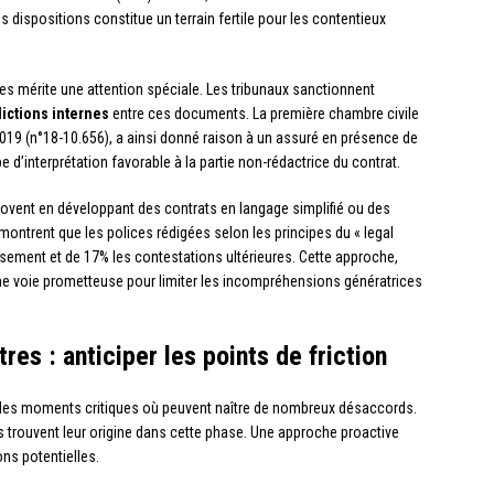
 dispositions constitue un terrain fertile pour les contentieux
res mérite une attention spéciale. Les tribunaux sanctionnent
ictions internes
entre ces documents. La première chambre civile
2019 (n°18-10.656), a ainsi donné raison à un assuré en présence de
pe d’interprétation favorable à la partie non-rédactrice du contrat.
nnovent en développant des contrats en langage simplifié ou des
ontrent que les polices rédigées selon les principes du « legal
sement et de 17% les contestations ultérieures. Cette approche,
e une voie prometteuse pour limiter les incompréhensions génératrices
res : anticiper les points de friction
nt des moments critiques où peuvent naître de nombreux désaccords.
s trouvent leur origine dans cette phase. Une approche proactive
ns potentielles.