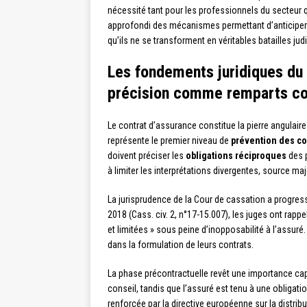
nécessité tant pour les professionnels du secteur 
approfondi des mécanismes permettant d’anticiper 
qu’ils ne se transforment en véritables batailles judi
Les fondements juridiques du 
précision comme remparts con
Le contrat d’assurance constitue la pierre angulaire 
représente le premier niveau de
prévention des co
doivent préciser les
obligations réciproques
des p
à limiter les interprétations divergentes, source ma
La jurisprudence de la Cour de cassation a progress
2018 (Cass. civ. 2, n°17-15.007), les juges ont rapp
et limitées » sous peine d’inopposabilité à l’assuré
dans la formulation de leurs contrats.
La phase précontractuelle revêt une importance capi
conseil, tandis que l’assuré est tenu à une obligati
renforcée par la directive européenne sur la distr