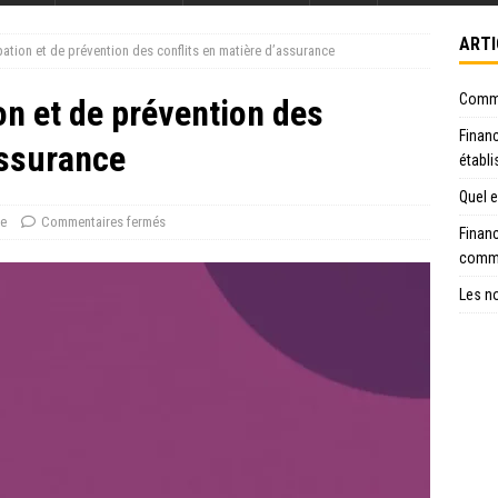
ARTI
pation et de prévention des conflits en matière d’assurance
Commen
on et de prévention des
Financ
assurance
établ
Quel e
ue
Commentaires fermés
Financ
comme
Les no