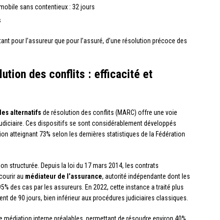
mobile sans contentieux : 32 jours
s
 tant pour l’assureur que pour l’assuré, d’une résolution précoce des
ution des conflits : efficacité et
es alternatifs
de résolution des conflits (MARC) offre une voie
udiciaire. Ces dispositifs se sont considérablement développés
ion atteignant 73% selon les dernières statistiques de la Fédération
on structurée. Depuis la loi du 17 mars 2014, les contrats
courir au
médiateur de l’assurance
, autorité indépendante dont les
5% des cas par les assureurs. En 2022, cette instance a traité plus
nt de 90 jours, bien inférieur aux procédures judiciaires classiques.
e médiation interne préalables, permettant de résoudre environ 40%