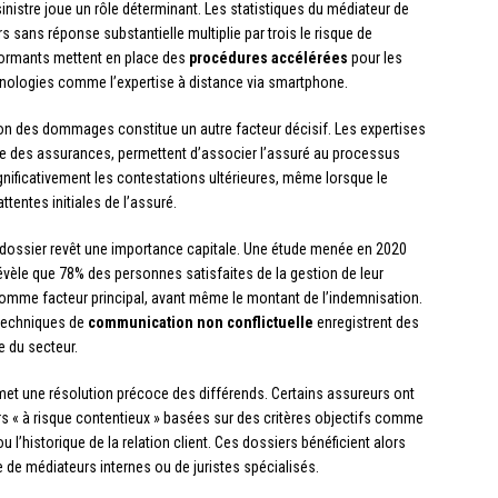
inistre joue un rôle déterminant. Les statistiques du médiateur de
s sans réponse substantielle multiplie par trois le risque de
rformants mettent en place des
procédures accélérées
pour les
chnologies comme l’expertise à distance via smartphone.
on des dommages constitue un autre facteur décisif. Les expertises
Code des assurances, permettent d’associer l’assuré au processus
ignificativement les contestations ultérieures, même lorsque le
tentes initiales de l’assuré.
 dossier revêt une importance capitale. Une étude menée en 2020
évèle que 78% des personnes satisfaites de la gestion de leur
 comme facteur principal, avant même le montant de l’indemnisation.
 techniques de
communication non conflictuelle
enregistrent des
e du secteur.
rmet une résolution précoce des différends. Certains assureurs ont
rs « à risque contentieux » basées sur des critères objectifs comme
 l’historique de la relation client. Ces dossiers bénéficient alors
e de médiateurs internes ou de juristes spécialisés.