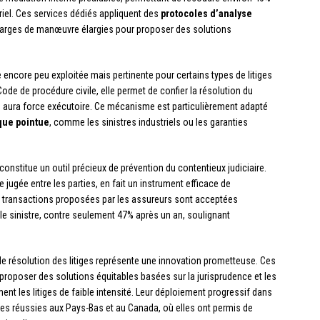
iel. Ces services dédiés appliquent des
protocoles d’analyse
marges de manœuvre élargies pour proposer des solutions
e encore peu exploitée mais pertinente pour certains types de litiges
ode de procédure civile, elle permet de confier la résolution du
on aura force exécutoire. Ce mécanisme est particulièrement adapté
que pointue
, comme les sinistres industriels ou les garanties
, constitue un outil précieux de prévention du contentieux judiciaire.
e jugée entre les parties, en fait un instrument efficace de
es transactions proposées par les assureurs sont acceptées
 le sinistre, contre seulement 47% après un an, soulignant
e résolution des litiges représente une innovation prometteuse. Ces
pour proposer des solutions équitables basées sur la jurisprudence et les
ment les litiges de faible intensité. Leur déploiement progressif dans
nces réussies aux Pays-Bas et au Canada, où elles ont permis de