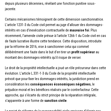
depuis plusieurs décennies, révélant une fonction punitive sous-
jacente.
Certains mécanismes témoignent de cette dimension sanctionnatrice.
L’article 1231-3 du Code civil permet au juge d’allouer des dommages-
intérêts en cas d’inexécution contractuelle de
mauvaise foi
. Plus
récemment, l’amende civile prévue à l’article 1266-1 du Code civil en cas
de faute lucrative illustre cette tendance. Cette disposition, introduite
par la réforme de 2016, vise à sanctionner celui qui commet
délibérément une faute dans le but d’en tirer un
profit supérieur
au
montant des dommages-intérêts qu’il risque de verser.
Le droit de la propriété intellectuelle a joué un rôle précurseur dans cette
évolution. L’article L.331-1-3 du Code de la propriété intellectuelle
prévoit que pour fixer les dommages-intérêts, la juridiction prend en
considération les
conséquences économiques négatives
, le
préjudice moral et les bénéfices réalisés par le contrefacteur. Cette
approche, qui s’écarte du strict principe de la réparation intégrale,
s’apparente à une forme de
sanction civile
.
Le projet de réforme de la responsabilité civile envisage d’élargir ces