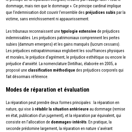
dommage, mais rien que le dommage ». Ce principe cardinal implique
que l’indemnisation doit couvrir l’ensemble des
préjudices subis
par la
victime, sans enrichissement ni appauvrissement.
Les tribunaux reconnaissent une
typologie extensive
de préjudices
indemnisables. Les préjudices patrimoniaux comprennent les pertes
subies (damnum emergens) et les gains manqués (lucrum cessans).
Les préjudices extrapatrimoniaux englobent les souffrances physiques
et morales, le préjudice d’agrément, le préjudice esthétique ou encore le
préjudice d’anxiété. La nomenclature Dintilhac, élaborée en 2005, a
proposé une
classification méthodique
des préjudices corporels qui
fait désormais référence.
Modes de réparation et évaluation
La réparation peut prendre deux formes principales : la réparation en
nature, qui vise à
rétablir la situation antérieure
au dommage (remise
en état, publication d’un jugement), et la réparation par équivalent, qui
consiste en l’allocation de
dommages-intérêts
. En pratique, la
seconde prédomine largement, la réparation en nature s’avérant