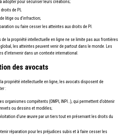
 à adopter pour sécuriser leurs créations;
droits de PI;
e litige ou d’infraction;
aration ou faire cesser les atteintes aux droits de PI.
 de la propriété intellectuelle en ligne ne se limite pas aux frontières
e global, les atteintes peuvent venir de partout dans le monde. Les
s d’intervenir dans un contexte international.
ition des avocats
a propriété intellectuelle en ligne, les avocats disposent de
er :
es organismes compétents (OMPI, INPI…), qui permettent d’obtenir
brevets ou dessins et modèles;
xploitation d’une œuvre par un tiers tout en préservant les droits du
btenir réparation pour les préjudices subis et à faire cesser les