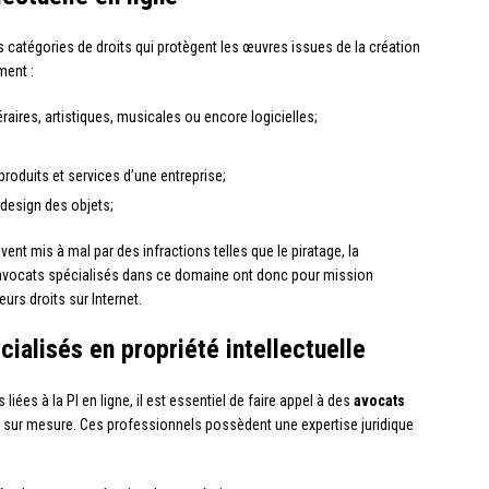
s catégories de droits qui protègent les œuvres issues de la création
ment :
éraires, artistiques, musicales ou encore logicielles;
s produits et services d’une entreprise;
 design des objets;
nt mis à mal par des infractions telles que le piratage, la
s avocats spécialisés dans ce domaine ont donc pour mission
urs droits sur Internet.
ialisés en propriété intellectuelle
iées à la PI en ligne, il est essentiel de faire appel à des
avocats
sur mesure. Ces professionnels possèdent une expertise juridique