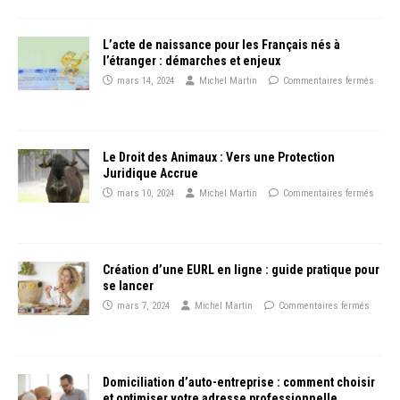
L’acte de naissance pour les Français nés à
l’étranger : démarches et enjeux
mars 14, 2024
Michel Martin
Commentaires fermés
Le Droit des Animaux : Vers une Protection
Juridique Accrue
mars 10, 2024
Michel Martin
Commentaires fermés
Création d’une EURL en ligne : guide pratique pour
se lancer
mars 7, 2024
Michel Martin
Commentaires fermés
Domiciliation d’auto-entreprise : comment choisir
et optimiser votre adresse professionnelle