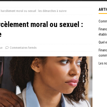
ARTI
r harcèlement moral ou sexuel : les démarches à suivre
Commen
rcèlement moral ou sexuel :
Financ
e
établ
Quel e
ue
Commentaires fermés
Financ
comme
Les no