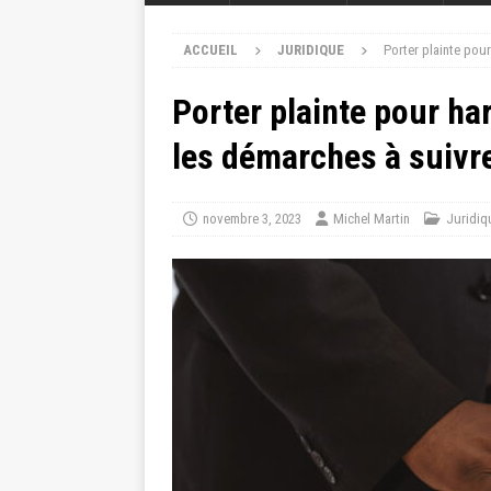
ACCUEIL
JURIDIQUE
Porter plainte pou
Porter plainte pour ha
les démarches à suivr
novembre 3, 2023
Michel Martin
Juridiq